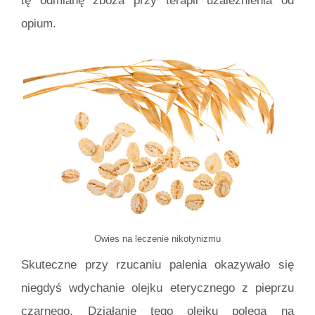
tę odmianę zboża przy terapii uzależnienia od
opium.
Owies na leczenie nikotynizmu
Skuteczne przy rzucaniu palenia okazywało się
niegdyś wdychanie olejku eterycznego z pieprzu
czarnego. Działanie tego olejku polega na