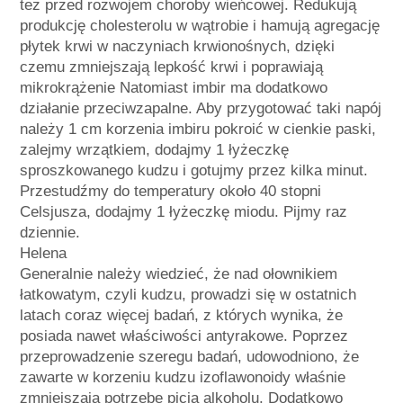
też przed rozwojem choroby wieńcowej. Redukują
produkcję cholesterolu w wątrobie i hamują agregację
płytek krwi w naczyniach krwionośnych, dzięki
czemu zmniejszają lepkość krwi i poprawiają
mikrokrążenie Natomiast imbir ma dodatkowo
działanie przeciwzapalne. Aby przygotować taki napój
należy 1 cm korzenia imbiru pokroić w cienkie paski,
zalejmy wrzątkiem, dodajmy 1 łyżeczkę
sproszkowanego kudzu i gotujmy przez kilka minut.
Przestudźmy do temperatury około 40 stopni
Celsjusza, dodajmy 1 łyżeczkę miodu. Pijmy raz
dziennie.
Helena
Generalnie należy wiedzieć, że nad ołownikiem
łatkowatym, czyli kudzu, prowadzi się w ostatnich
latach coraz więcej badań, z których wynika, że
posiada nawet właściwości antyrakowe. Poprzez
przeprowadzenie szeregu badań, udowodniono, że
zawarte w korzeniu kudzu izoflawonoidy właśnie
zmniejszają potrzebę picia alkoholu. Dodatkowo