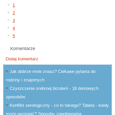
1
2
3
4
5
Komentarze
Dodaj komentarz
Jak dobrze mnie znasz? Ciekawe pytania do
rodziny i znajomych
Czyszczenie srebrnej biżuterii - 16 domowych
sposobów
Konflikt serologiczny - co to takiego? Tabela - kiedy
może wystąpić? Sposoby zapobiegania