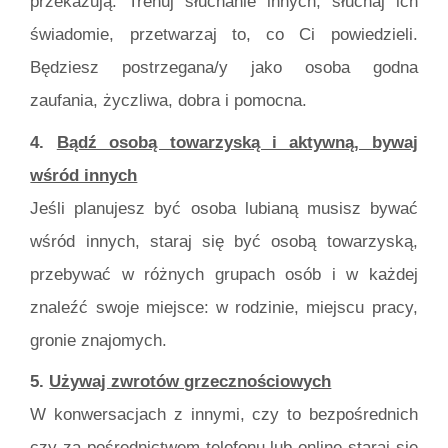
przekazują. Trenuj słuchanie innych, słuchaj ich
świadomie, przetwarzaj to, co Ci powiedzieli.
Będziesz postrzegana/y jako osoba godna
zaufania, życzliwa, dobra i pomocna.
4.
Bądź osobą towarzyską i aktywną, bywaj
wśród innych
Jeśli planujesz być osoba lubianą musisz bywać
wśród innych, staraj się być osobą towarzyską,
przebywać w różnych grupach osób i w każdej
znaleźć swoje miejsce: w rodzinie, miejscu pracy,
gronie znajomych.
5.
Używaj zwrotów grzecznościowych
W konwersacjach z innymi, czy to bezpośrednich
czy za pośrednictwem telefonu lub online staraj się